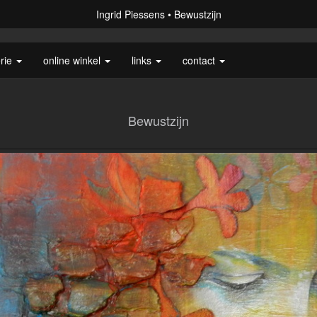
Ingrid Piessens
Bewustzijn
erie
online winkel
links
contact
Bewustzijn