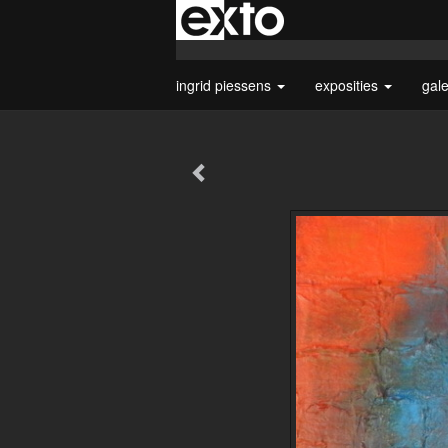
ingrid piessens
exposities
gal