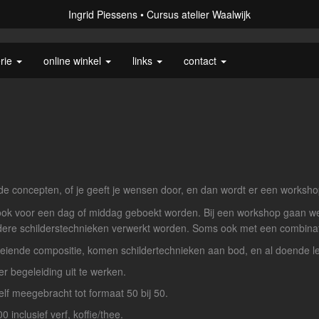
Ingrid Piessens
Cursus atelier Waalwijk
erie
online winkel
links
contact
nde concepten, of je geeft je wensen door, en dan wordt er een works
ook voor een dag of middag geboekt worden. Bij een workshop gaan we
ere schilderstechnieken verwerkt worden. Soms ook met een combinati
boeiende compositie, komen schildertechnieken aan bod, en al doende l
r begeleiding uit te werken.
lf meegebracht tot formaat 50 bij 50.
inclusief verf, koffie/thee.