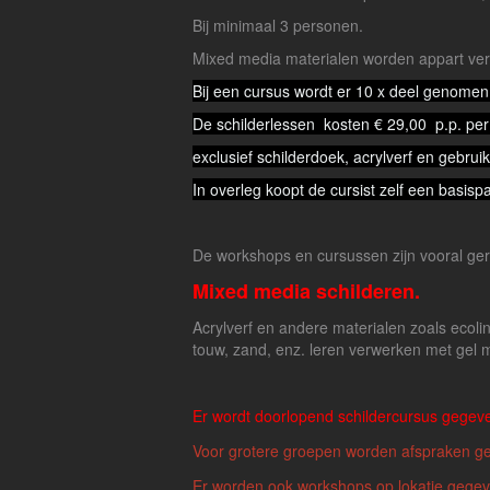
Bij minimaal 3 personen.
Mixed media materialen worden appart ve
Bij een cursus wordt er 10 x deel genomen 
De schilderlessen kosten € 29,00 p.p. per 
exclusief schilderdoek, acrylverf en gebrui
In overleg koopt de cursist zelf een basisp
De workshops en cursussen zijn vooral geri
Mixed media schilderen.
Acrylverf en andere materialen zoals ecoline,
touw, zand, enz. leren verwerken met gel 
Er wordt doorlopend schildercursus gegeve
Voor gr
otere groepen worden afspraken g
Er worden ook
workshops op lokatie gege