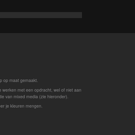
hop op maat gemaakt.
 werken met een opdracht, wel of niet aan
e van mixed media (zie hieronder).
eer je kleuren mengen.