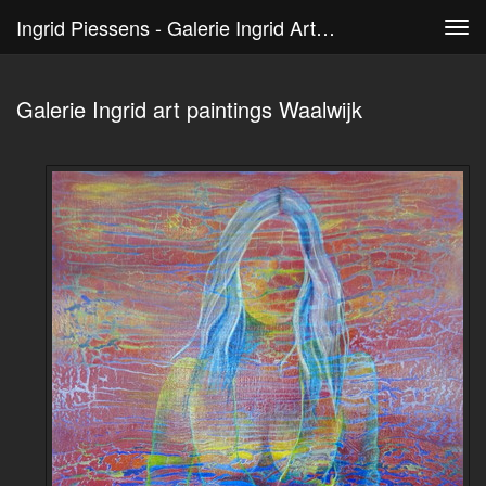
Ingrid Piessens - Galerie Ingrid Art Paintings Waalwijk
Tog
navi
Galerie Ingrid art paintings Waalwijk