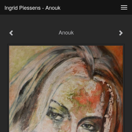
Ingrid Piessens - Anouk
Tog
navi
Anouk