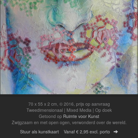
70 x 55 x 2 cm, © 2016, prijs op aanvraag
Tweedimensionaal | Mixed Media | Op doek
Getoond op
Ruimte voor Kunst
Zwijgzaam en met open ogen, verwonderd over de wereld.
Stuur als kunstkaart
Vanaf € 2,95 excl. porto