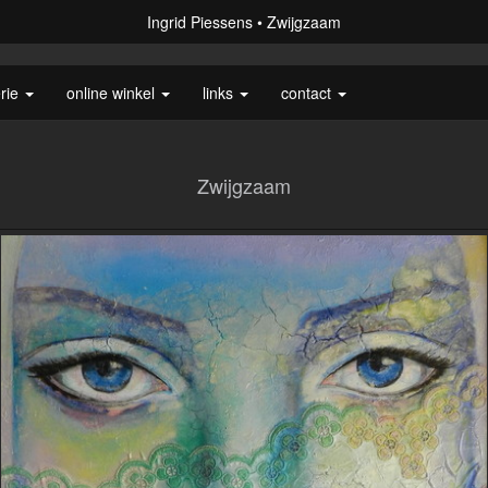
Ingrid Piessens
Zwijgzaam
erie
online winkel
links
contact
Zwijgzaam