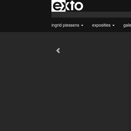
ingrid piessens
exposities
gal