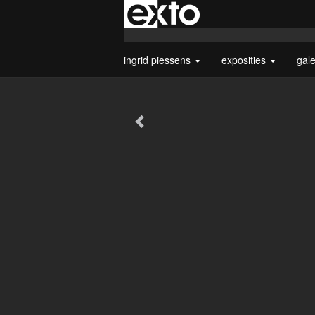
ingrid piessens
exposities
gal