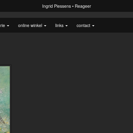
Ingrid Piessens
Reageer
erie
online winkel
links
contact