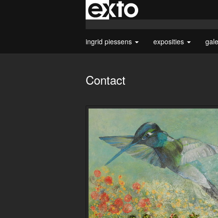
ingrid piessens
exposities
gal
Contact