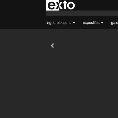
ingrid piessens
exposities
gal