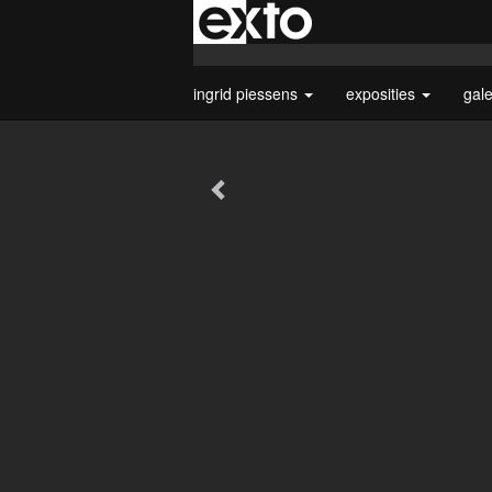
ingrid piessens
exposities
gal