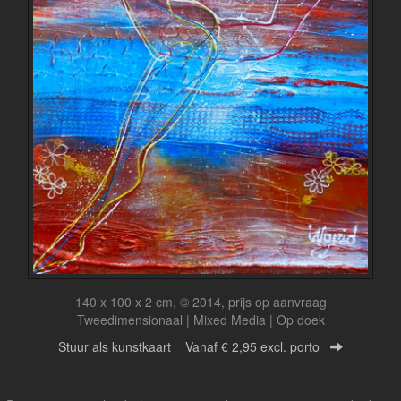
140 x 100 x 2 cm, © 2014, prijs op aanvraag
Tweedimensionaal | Mixed Media | Op doek
Stuur als kunstkaart
Vanaf € 2,95 excl. porto