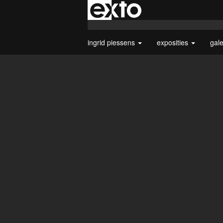
ingrid piessens
exposities
gal