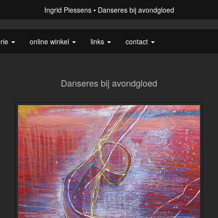
Ingrid Piessens
Danseres bij avondgloed
erie
online winkel
links
contact
Danseres bij avondgloed