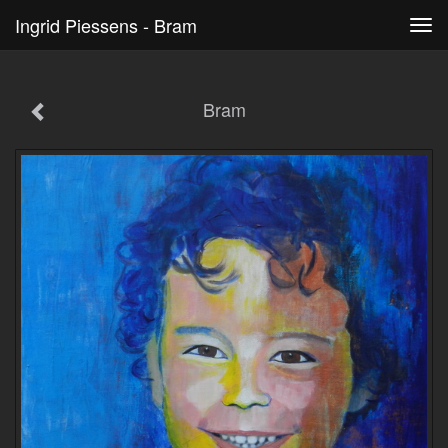
Ingrid Piessens - Bram
Tog
navi
Bram