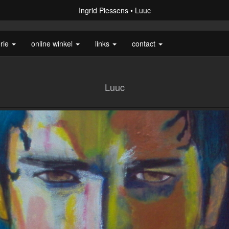
Ingrid Piessens
Luuc
erie
online winkel
links
contact
Luuc