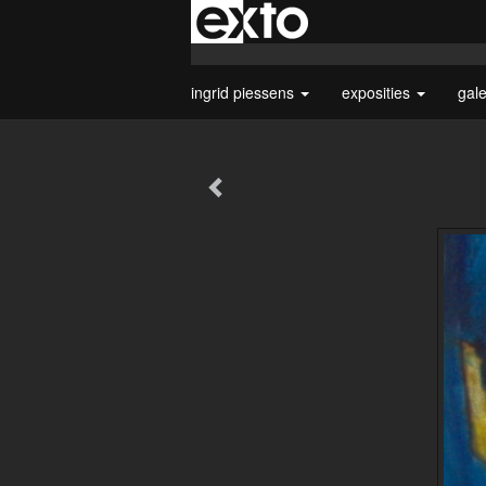
ingrid piessens
exposities
gal