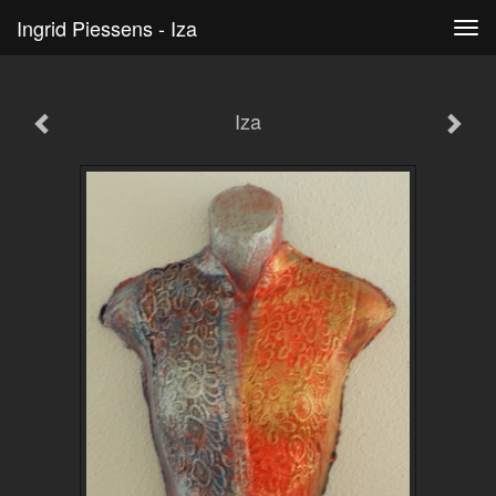
Ingrid Piessens - Iza
Tog
navi
Iza